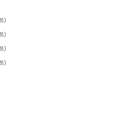
员)
员)
员)
员)