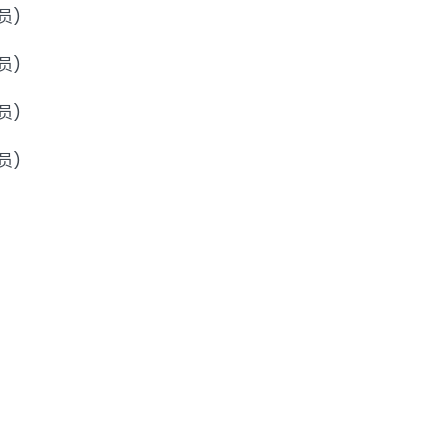
员)
员)
员)
员)