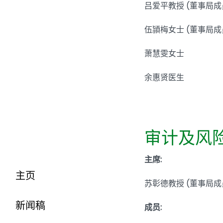
吕爱平教授 (董事局成
伍頴梅女士 (董事局成
萧慧雯女士
余惠贤医生
审计及风
主席:
主页
苏彰德教授 (董事局成
新闻稿
成员: