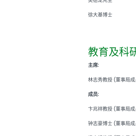
吴德龙先生
徐大基博士
教育及科
主席:
林志秀教授 (董事局成
成员:
卞兆祥教授 (董事局成
钟志豪博士 (董事局成